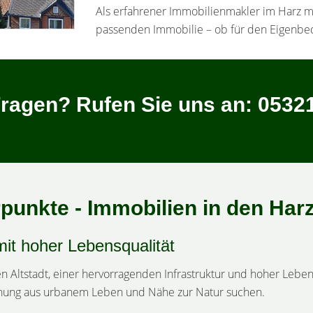
Als erfahrener Immobilienmakler im Harz mit
passenden Immobilie – ob für den Eigenbed
ragen? Rufen Sie uns an: 05321
unkte - Immobilien in den Har
t hoher Lebensqualität
hen Altstadt, einer hervorragenden Infrastruktur und hoher Lebe
schung aus urbanem Leben und Nähe zur Natur suchen.