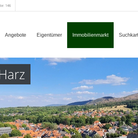
te: 146
Angebote
Eigentümer
Immobilienmarkt
Suchkart
Harz