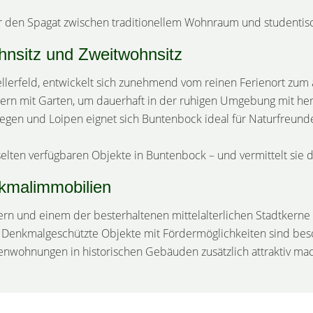
er den Spagat zwischen traditionellem Wohnraum und studentis
ohnsitz und Zweitwohnsitz
Zellerfeld, entwickelt sich zunehmend vom reinen Ferienort zum
usern mit Garten, um dauerhaft in der ruhigen Umgebung mit 
en und Loipen eignet sich Buntenbock ideal für Naturfreunde,
lten verfügbaren Objekte in Buntenbock – und vermittelt sie dis
enkmalimmobilien
rn und einem der besterhaltenen mittelalterlichen Stadtkerne 
e. Denkmalgeschützte Objekte mit Fördermöglichkeiten sind bes
ienwohnungen in historischen Gebäuden zusätzlich attraktiv mac