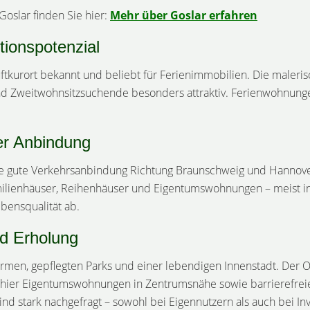
oslar finden Sie hier:
Mehr über Goslar erfahren
tionspotenzial
Luftkurort bekannt und beliebt für Ferienimmobilien. Die maleris
 Zweitwohnsitzsuchende besonders attraktiv. Ferienwohnungen 
ter Anbindung
 eine gute Verkehrsanbindung Richtung Braunschweig und Hanno
milienhäuser, Reihenhäuser und Eigentumswohnungen – meist in
bensqualität ab.
nd Erholung
en, gepflegten Parks und einer lebendigen Innenstadt. Der Ort 
 hier Eigentumswohnungen in Zentrumsnähe sowie barrierefre
d stark nachgefragt – sowohl bei Eigennutzern als auch bei In