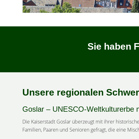
Sie haben F
Unsere regionalen Schwerp
Goslar – UNESCO-Weltkulturerbe mi
Die Kaiserstadt Goslar überzeugt mit ihrer historisc
Familien, Paaren und Senioren gefragt, die eine Mi