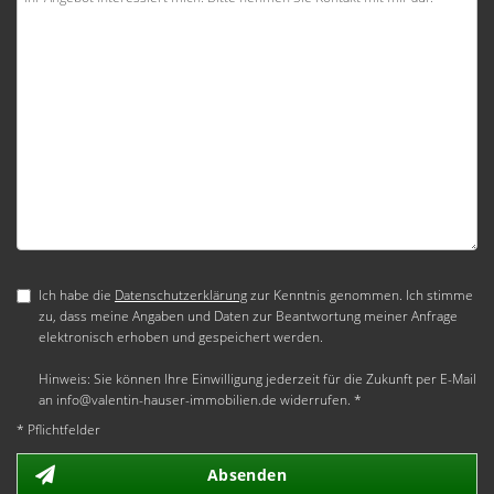
Ich habe die
Datenschutzerklärung
zur Kenntnis genommen. Ich stimme
zu, dass meine Angaben und Daten zur Beantwortung meiner Anfrage
elektronisch erhoben und gespeichert werden.
Hinweis: Sie können Ihre Einwilligung jederzeit für die Zukunft per E-Mail
an info@valentin-hauser-immobilien.de widerrufen. *
* Pflichtfelder
Absenden