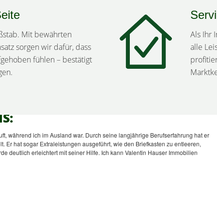
Seite
Serv
aßstab. Mit bewährten
Als Ihr
atz sorgen wir dafür, dass
alle Lei
ufgehoben fühlen – bestätigt
profiti
gen.
Marktke
S:
t, während ich im Ausland war. Durch seine langjährige Berufserfahrung hat er
t. Er hat sogar Extraleistungen ausgeführt, wie den Briefkasten zu entleeren,
deutlich erleichtert mit seiner Hilfe. Ich kann Valentin Hauser Immobilien