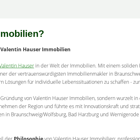
örige. Die
und präsentiert
he wurde von
e mögliche
mobilien?
tisch.Die
ber- und
- Valentin Hauser Immobilien
 Wohnen. Helle
eine angenehme
Valentin Hauser
in der Welt der Immobilien. Mit einem soliden
iner der vertrauenswürdigsten Immobilienmakler in Braunschwei
t durch einen
 Lösungen für individuelle Lebenssituationen zu schaffen - zum
-Stellplätze.
icht kurze
r Gründung von Valentin Hauser Immobilien, sondern wurzelt in
s täglichen
ehmen der Region und führte es mit Innovationskraft und strat
zlichen
lialen in Braunschweig/Wolfsburg, Bad Harzburg und Wernigerod
ressanten
eil der
Philosophie
von Valentin Hauser Immobilien: profession