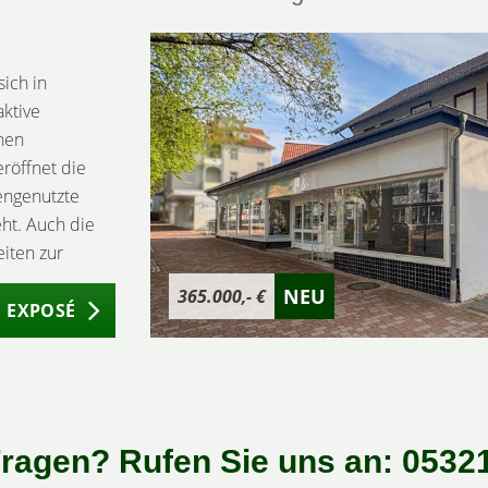
ich in
aktive
hen
röffnet die
engenutzte
ht. Auch die
eiten zur
e umfasst zwei
NEU
365.000,- €
berzeugt durch
 EXPOSÉ
che im
te von 800 EUR.
ietet
von ca. 350
eit nicht
ragen? Rufen Sie uns an: 05321
hen