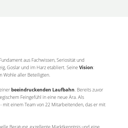
 Fundament aus Fachwissen, Seriosität und
g, Goslar und im Harz etabliert. Seine
Vision
:
 Wohle aller Beteiligten.
 einer
beeindruckenden Laufbahn
. Bereits zuvor
egischem Feingefühl in eine neue Ära. Als
e - mit einem Team von 22 Mitarbeitenden, das er mit
elle Beratung, exzellente Marktkenntnis und eine