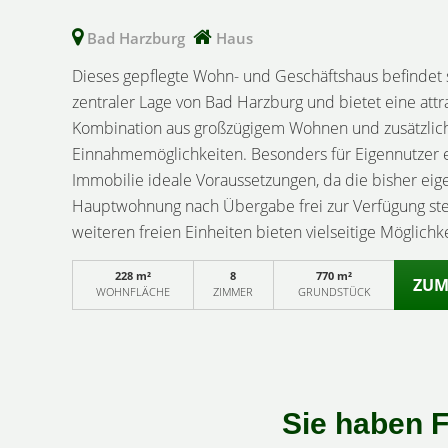
Bad Harzburg
Haus
Dieses gepflegte Wohn- und Geschäftshaus befindet s
zentraler Lage von Bad Harzburg und bietet eine attr
Kombination aus großzügigem Wohnen und zusätzlic
Einnahmemöglichkeiten. Besonders für Eigennutzer e
Immobilie ideale Voraussetzungen, da die bisher eig
Hauptwohnung nach Übergabe frei zur Verfügung ste
weiteren freien Einheiten bieten vielseitige Möglichk
individuellen Nutzung oder Vermietung.Die Immobili
228 m²
8
770 m²
Gewerbeeinheiten sowie zwei Wohneinheiten und ü
ZUM
WOHNFLÄCHE
ZIMMER
GRUNDSTÜCK
ihre flexible Nutzbarkeit. Die vermietete Gewerbeflä
Erdgeschoss erzielt derzeit eine monatliche Kaltmie
Eine weitere Gewerbeeinheit steht aktuell leer und b
zusätzliches Potenzial mit einer möglichen Kaltmiete 
EUR monatlich.Auch die Erdgeschosswohnung ist derz
Sie haben F
vermietet und eignet sich hervorragend zur zusätzlic