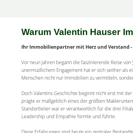
Vermietung, als Gästebereich oder für Familienangeh
Wohnung wurde im Jahr 2023 größtenteils renoviert 
sich in einem gepflegten Zustand. Lediglich die Küc
den Modernisierungsmaßnahmen ausgenommen. Ein
Warum Valentin Hauser Im
Kaltmiete von ca. 500 EUR monatlich erscheint realis
großzügige Hauptwohnung erstreckt sich über das O
Ihr Immobilienpartner mit Herz und Verstand 
Dachgeschoss und bietet viel Platz für individuelles
Räume und ein großzügiger Wohnbereich schaffen 
Vor neun Jahren begann die faszinierende Reise von
Wohnatmosphäre mit vielfältigen
unermüdlichem Engagement hat er sich seither als e
Nutzungsmöglichkeiten.Abgerundet wird das Angebo
Menschen nicht nur Immobilien zu vermitteln, sondern
Balkon, eine Terrasse, einen Teilkeller sowie zwei PKW
Die zentrale Lage innerhalb von Bad Harzburg ermögl
Doch Valentins Geschichte beginnt nicht erst mit de
Wege zu Einkaufsmöglichkeiten und Einrichtungen de
prägte er maßgeblich eines der größten Makleruntern
Bedarfs.Die Kombination aus Eigennutzung und zusät
Standortleiter war er verantwortlich für die drei Fi
Mieteinnahmen macht diese Immobilie zu einer inte
Leadership und Empathie formte und führte.
Gelegenheit mit vielseitigem Potenzial.
Diese Erfahrungen sind heute ein zentraler Bestandt