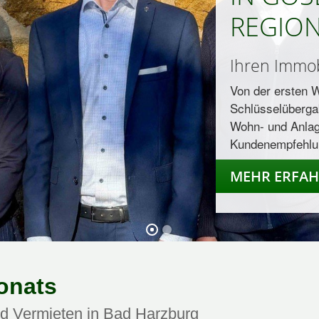
REGION
Ihren Immob
Von der ersten W
Schlüsselüberga
Wohn- und Anlag
Kundenempfehlu
MEHR ERFA
onats
d Vermieten in Bad Harzburg