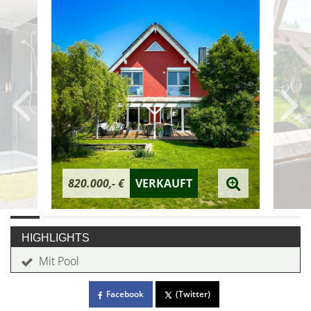
820.000,- €
VERKAUFT
HIGHLIGHTS
Mit Pool
Facebook
(Twitter)