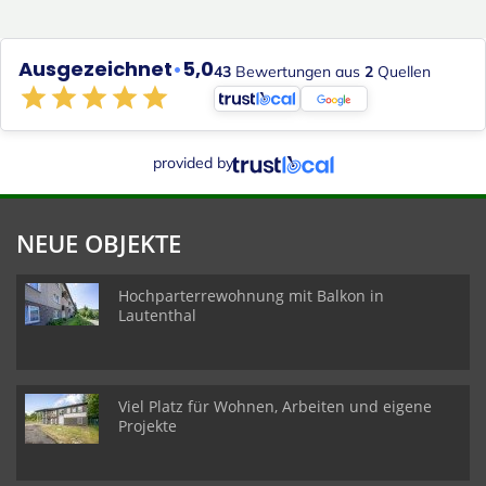
Ausgezeichnet
•
5,0
43
Bewertungen aus
2
Quellen
provided by
NEUE OBJEKTE
Hochparterrewohnung mit Balkon in
Lautenthal
Viel Platz für Wohnen, Arbeiten und eigene
Projekte