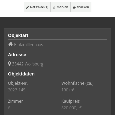
Notizblock (
)
merken
drucken
Objektart
Einfamilienhaus
Adresse
38442 Wolfsburg
Objektdaten
Objekt-Nr.
Wohnfläche
(ca.)
2023-145
190 m²
Zimmer
Kaufpreis
6
820.000,- €