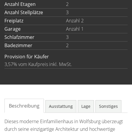
Anzahl Etagen
2
Anzahl Stellplätze
3
Freiplatz
Anzahl 2
Garage
Anzahl 1
Schlafzimmer
3
Badezimmer
2
Provision für Käufer
3,57% vom Kaufpreis inkl. MwSt.
Beschreibung
Ausstattung
Lage
Sonstiges
Dieses moderne Einfamilienhaus in Wolfsburg überzeugt
durch seine einzigartige Architektur und hochwertige