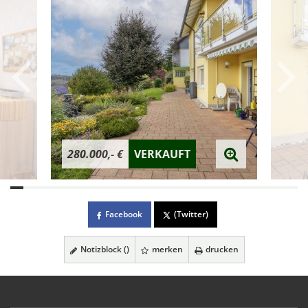
280.000,- €
VERKAUFT
Facebook
(Twitter)
Notizblock (
)
merken
drucken