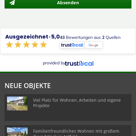
Absenden
Ausgezeichnet
•
5,0
43
Bewertungen aus
2
Quellen
provided by
NEUE OBJEKTE
Viel Platz für Wohnen, Arbeiten und eigene
Projekte
Familienfreundliches Wohnen mit großem