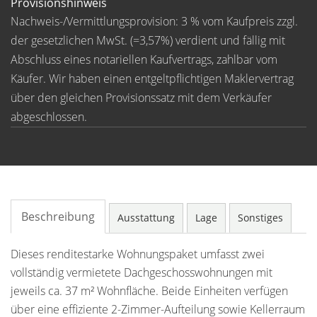
Provisionshinweis
Nachweis-/Vermittlungsprovision: 3 % vom Kaufpreis zzgl.
der gesetzlichen MwSt. (=3,57%) verdient und fällig mit
Abschluss eines notariellen Kaufvertrags, zahlbar vom
Käufer. Wir haben einen entgeltpflichtigen Maklervertrag
über den gleichen Provisionssatz mit dem Verkäufer
abgeschlossen.
Beschreibung
Ausstattung
Lage
Sonstiges
Dieses renditestarke Wohnungspaket umfasst zwei
vollständig vermietete Dachgeschosswohnungen mit
jeweils ca. 37 m² Wohnfläche. Beide Einheiten verfügen
über eine effiziente 2-Zimmer-Aufteilung sowie Kellerraum