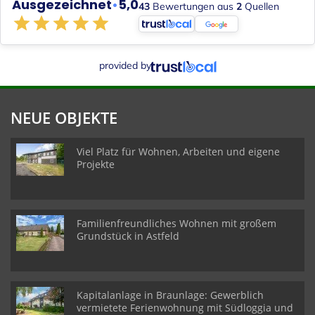
Ausgezeichnet
•
5,0
43
Bewertungen aus
2
Quellen
provided by
NEUE OBJEKTE
Viel Platz für Wohnen, Arbeiten und eigene
Projekte
Familienfreundliches Wohnen mit großem
Grundstück in Astfeld
Kapitalanlage in Braunlage: Gewerblich
vermietete Ferienwohnung mit Südloggia und