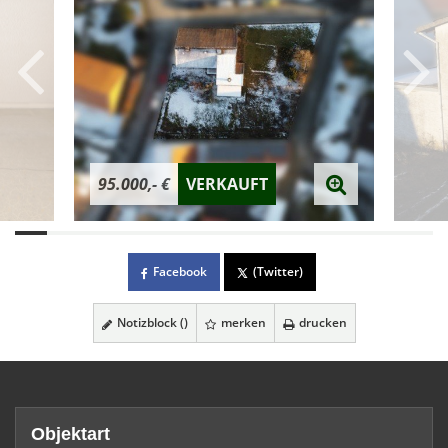
95.000,- €
VERKAUFT
Facebook
(Twitter)
Notizblock (
)
merken
drucken
Objektart