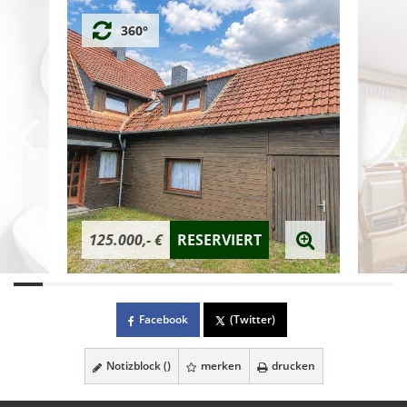
360°
125.000,- €
RESERVIERT
Facebook
(Twitter)
Notizblock (
)
merken
drucken