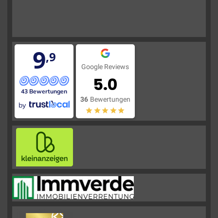
9
,9
Google Reviews
5.0
43 Bewertungen
36
Bewertungen
by