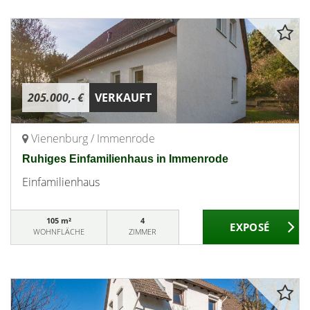
205.000,- €
VERKAUFT
Vienenburg / Immenrode
Ruhiges Einfamilienhaus in Immenrode
Einfamilienhaus
105 m²
4
WOHNFLÄCHE
ZIMMER