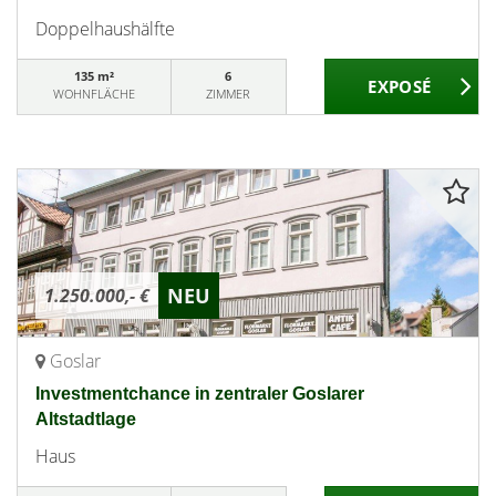
Doppelhaushälfte
135 m²
6
WOHNFLÄCHE
ZIMMER
NEU
1.250.000,- €
Goslar
Investmentchance in zentraler Goslarer
Altstadtlage
Haus