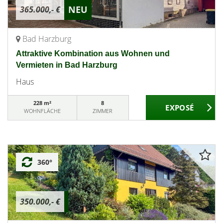
NEU
365.000,- €
Bad Harzburg
Attraktive Kombination aus Wohnen und
Vermieten in Bad Harzburg
Haus
228 m²
8
WOHNFLÄCHE
ZIMMER
360°
350.000,- €