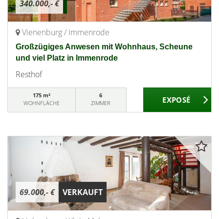
340.000,- €
Vienenburg / Immenrode
Großzügiges Anwesen mit Wohnhaus, Scheune
und viel Platz in Immenrode
Resthof
175 m²
6
WOHNFLÄCHE
ZIMMER
69.000,- €
VERKAUFT