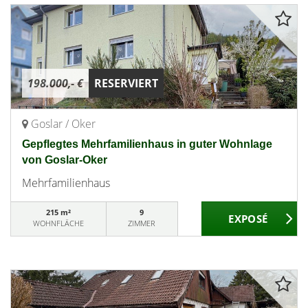
198.000,- €
RESERVIERT
Goslar / Oker
Gepflegtes Mehrfamilienhaus in guter Wohnlage
von Goslar-Oker
Mehrfamilienhaus
215 m²
9
WOHNFLÄCHE
ZIMMER