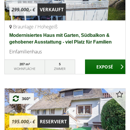
299.000,- €
VERKAUFT
Braunlage / Hohegeiß
Modernisiertes Haus mit Garten, Südbalkon &
gehobener Ausstattung - viel Platz für Familien
Einfamilienhaus
207 m²
5
WOHNFLÄCHE
ZIMMER
360°
195.000,- €
RESERVIERT