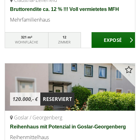
Clausthal-Zellerfeld
Bruttorendite ca. 12 % !!! Voll vermietetes MFH
Mehrfamilienhaus
321 m²
12
WOHNFLÄCHE
ZIMMER
120.000,- €
RESERVIERT
Goslar / Georgenberg
Reihenhaus mit Potenzial in Goslar-Georgenberg
Reihenmittelhaus