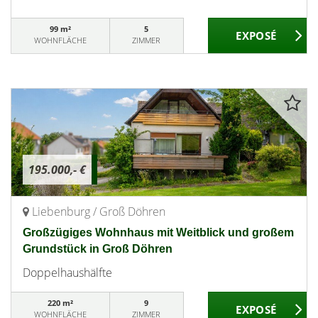
99 m²
5
WOHNFLÄCHE
ZIMMER
195.000,- €
Liebenburg / Groß Döhren
Großzügiges Wohnhaus mit Weitblick und großem
Grundstück in Groß Döhren
Doppelhaushälfte
220 m²
9
WOHNFLÄCHE
ZIMMER