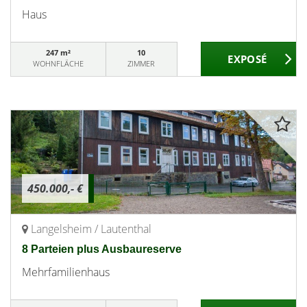
Haus
247 m²
10
WOHNFLÄCHE
ZIMMER
450.000,- €
Langelsheim / Lautenthal
8 Parteien plus Ausbaureserve
Mehrfamilienhaus