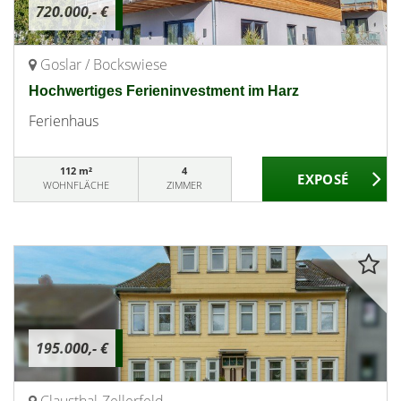
720.000,- €
Goslar / Bockswiese
Hochwertiges Ferieninvestment im Harz
Ferienhaus
112 m²
4
WOHNFLÄCHE
ZIMMER
195.000,- €