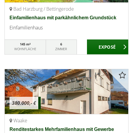
Bad Harzburg / Bettingerode
Einfamilienhaus mit parkähnlichem Grundstück
Einfamilienhaus
145 m²
6
WOHNFLÄCHE
ZIMMER
380.000,- €
Waake
Renditestarkes Mehrfamilienhaus mit Gewerbe