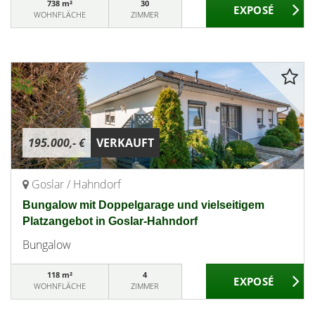
738 m²
30
WOHNFLÄCHE
ZIMMER
195.000,- €
VERKAUFT
Goslar / Hahndorf
Bungalow mit Doppelgarage und vielseitigem
Platzangebot in Goslar-Hahndorf
Bungalow
118 m²
4
WOHNFLÄCHE
ZIMMER