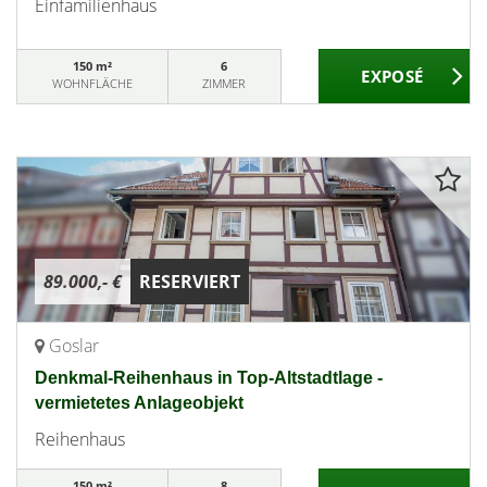
Einfamilienhaus
150 m²
6
WOHNFLÄCHE
ZIMMER
89.000,- €
RESERVIERT
Goslar
Denkmal-Reihenhaus in Top-Altstadtlage -
vermietetes Anlageobjekt
Reihenhaus
150 m²
8