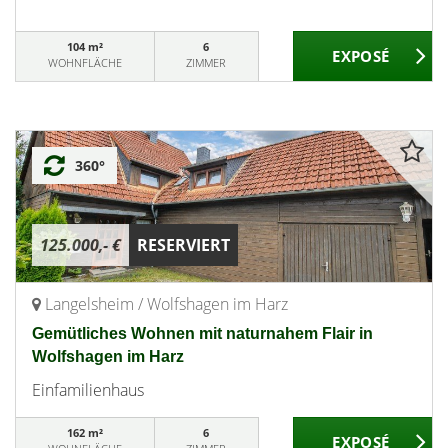
104 m²
6
WOHNFLÄCHE
ZIMMER
360°
125.000,- €
RESERVIERT
Langelsheim / Wolfshagen im Harz
Gemütliches Wohnen mit naturnahem Flair in
Wolfshagen im Harz
Einfamilienhaus
162 m²
6