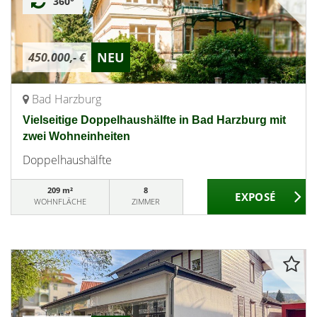
360°
NEU
450.000,- €
Bad Harzburg
Vielseitige Doppelhaushälfte in Bad Harzburg mit
zwei Wohneinheiten
Doppelhaushälfte
209 m²
8
WOHNFLÄCHE
ZIMMER