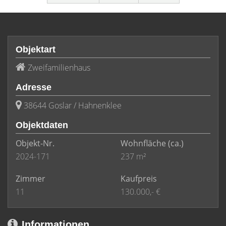
Objektart
Zweifamilienhaus
Adresse
38644 Goslar / Hahnenklee
Objektdaten
Objekt-Nr.
Wohnfläche
(ca.)
2024-171
237 m²
Zimmer
Kaufpreis
11
130.000,- €
Informationen