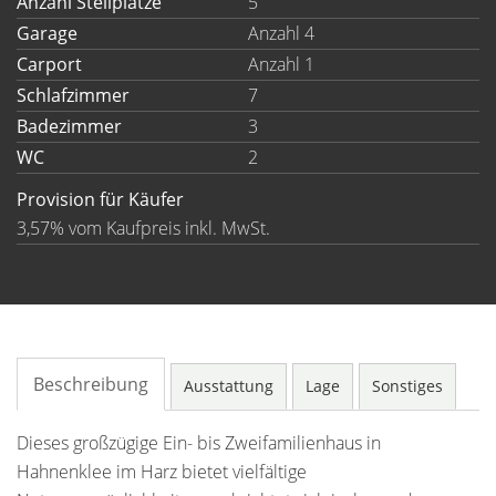
Anzahl Stellplätze
5
Garage
Anzahl 4
Carport
Anzahl 1
Schlafzimmer
7
Badezimmer
3
WC
2
Provision für Käufer
3,57% vom Kaufpreis inkl. MwSt.
Beschreibung
Ausstattung
Lage
Sonstiges
Dieses großzügige Ein- bis Zweifamilienhaus in
Hahnenklee im Harz bietet vielfältige