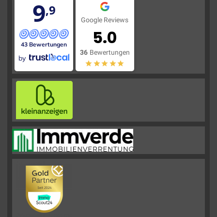
9
,9
Google Reviews
5.0
43 Bewertungen
36
Bewertungen
by