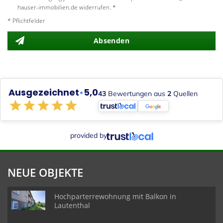
hauser-immobilien.de widerrufen. *
* Pflichtfelder
Absenden
Ausgezeichnet
•
5,0
43
Bewertungen aus
2
Quellen
provided by
NEUE OBJEKTE
Hochparterrewohnung mit Balkon in
Lautenthal