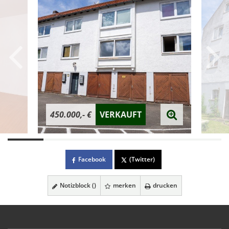
450.000,- €
VERKAUFT
Facebook
(Twitter)
Notizblock (
)
merken
drucken