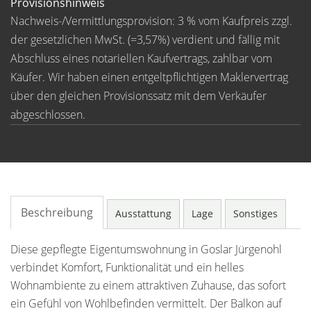
Provisionshinweis
Nachweis-/Vermittlungsprovision: 3 % vom Kaufpreis zzgl.
der gesetzlichen MwSt. (=3,57%) verdient und fällig mit
Abschluss eines notariellen Kaufvertrags, zahlbar vom
Käufer. Wir haben einen entgeltpflichtigen Maklervertrag
über den gleichen Provisionssatz mit dem Verkäufer
abgeschlossen.
Beschreibung
Ausstattung
Lage
Sonstiges
Diese gepflegte Eigentumswohnung in Goslar Jürgenohl
verbindet Komfort, Funktionalität und ein helles
Wohnambiente zu einem attraktiven Zuhause, das sofort
ein Gefühl von Wohlbefinden vermittelt. Der Balkon auf