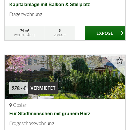
Kapitalanlage mit Balkon & Stellplatz
Etagenwohnung
74 m²
3
WOHNFLÄCHE
ZIMMER
570,- €
VERMIETET
Goslar
Für Stadtmenschen mit grünem Herz
Erdgeschosswohnung