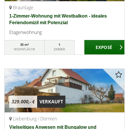
Braunlage
1-Zimmer-Wohnung mit Westbalkon - ideales
Feriendomizil mit Potenzial
Etagenwohnung
35 m²
1
WOHNFLÄCHE
ZIMMER
329.000,- €
VERKAUFT
Liebenburg / Dörnten
Vielseitiges Anwesen mit Bungalow und