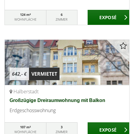
124 m²
6
WOHNFLÄCHE
ZIMMER
642,- €
VERMIETET
Halberstadt
Großzügige Dreiraumwohnung mit Balkon
Erdgeschosswohnung
107 m²
3
WOHNFLÄCHE
ZIMMER