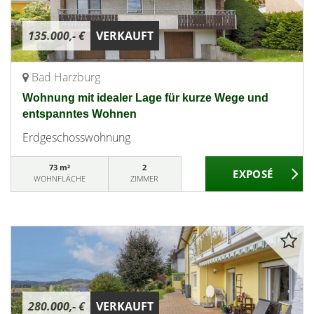
135.000,- €
VERKAUFT
Bad Harzburg
Wohnung mit idealer Lage für kurze Wege und
entspanntes Wohnen
Erdgeschosswohnung
73 m²
2
WOHNFLÄCHE
ZIMMER
280.000,- €
VERKAUFT