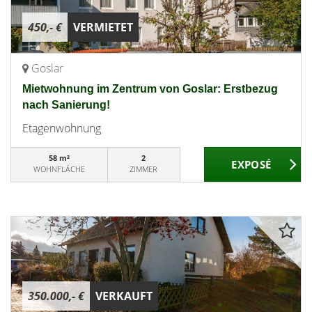
450,- €
VERMIETET
Goslar
Mietwohnung im Zentrum von Goslar: Erstbezug
nach Sanierung!
Etagenwohnung
58 m²
2
WOHNFLÄCHE
ZIMMER
350.000,- €
VERKAUFT