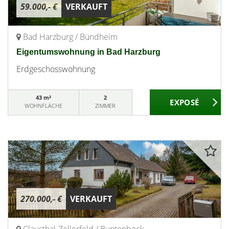
59.000,- €
VERKAUFT
Bad Harzburg / Bündheim
Eigentumswohnung in Bad Harzburg
Erdgeschosswohnung
43 m²
2
WOHNFLÄCHE
ZIMMER
270.000,- €
VERKAUFT