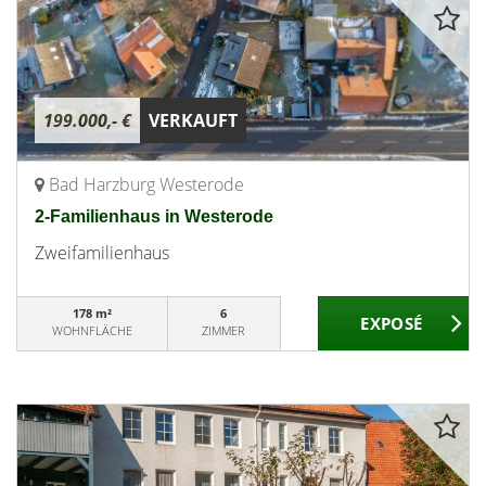
199.000,- €
VERKAUFT
Bad Harzburg Westerode
2-Familienhaus in Westerode
Zweifamilienhaus
178 m²
6
WOHNFLÄCHE
ZIMMER