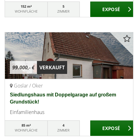
152 m²
5
WOHNFLÄCHE
ZIMMER
99.000,- €
VERKAUFT
Goslar / Oker
Siedlungshaus mit Doppelgarage auf großem
Grundstück!
Einfamilienhaus
85 m²
4
WOHNFLÄCHE
ZIMMER