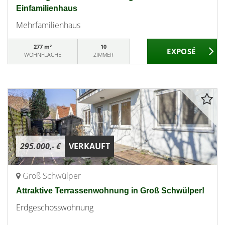
Einfamilienhaus
Mehrfamilienhaus
277 m²
10
WOHNFLÄCHE
ZIMMER
295.000,- €
VERKAUFT
Groß Schwülper
Attraktive Terrassenwohnung in Groß Schwülper!
Erdgeschosswohnung