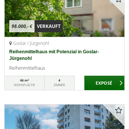
98.000,- €
VERKAUFT
Goslar / Jürgenohl
Reihenmittelhaus mit Potenzial in Goslar-
Jürgenohl
Reihenmittelhaus
66 m²
4
WOHNFLÄCHE
ZIMMER