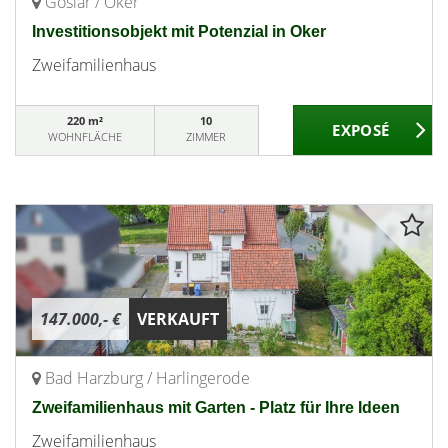
Goslar / Oker
Investitionsobjekt mit Potenzial in Oker
Zweifamilienhaus
220 m²
10
WOHNFLÄCHE
ZIMMER
147.000,- €
VERKAUFT
Bad Harzburg / Harlingerode
Zweifamilienhaus mit Garten - Platz für Ihre Ideen
Zweifamilienhaus