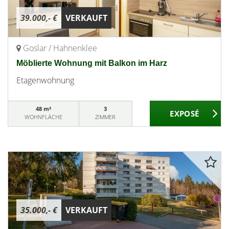
39.000,- €
VERKAUFT
Goslar / Hahnenklee
Möblierte Wohnung mit Balkon im Harz
Etagenwohnung
48 m²
3
WOHNFLÄCHE
ZIMMER
35.000,- €
VERKAUFT