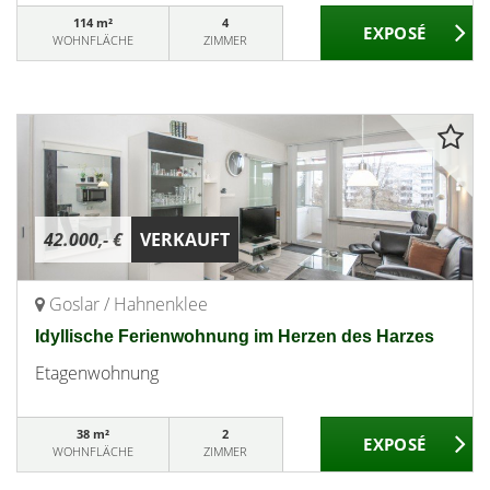
114 m²
4
WOHNFLÄCHE
ZIMMER
42.000,- €
VERKAUFT
Goslar / Hahnenklee
Idyllische Ferienwohnung im Herzen des Harzes
Etagenwohnung
38 m²
2
WOHNFLÄCHE
ZIMMER