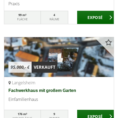
Praxis
99 m²
4
FLÄCHE
RÄUME
95.000,- €
VERKAUFT
Langelsheim
Fachwerkhaus mit großem Garten
Einfamilienhaus
176 m²
9