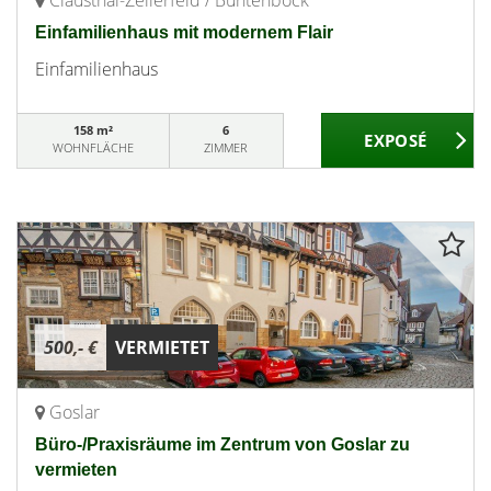
Clausthal-Zellerfeld / Buntenbock
Einfamilienhaus mit modernem Flair
Einfamilienhaus
158 m²
6
WOHNFLÄCHE
ZIMMER
500,- €
VERMIETET
Goslar
Büro-/Praxisräume im Zentrum von Goslar zu
vermieten