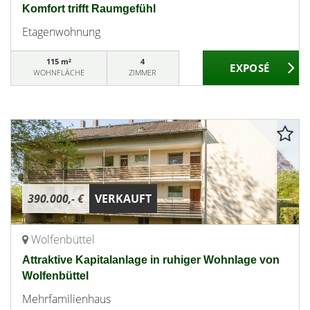
Komfort trifft Raumgefühl
Etagenwohnung
115 m²
4
WOHNFLÄCHE
ZIMMER
390.000,- €
VERKAUFT
Wolfenbüttel
Attraktive Kapitalanlage in ruhiger Wohnlage von
Wolfenbüttel
Mehrfamilienhaus