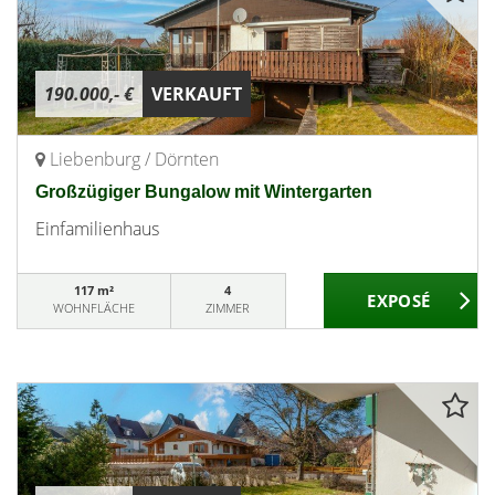
190.000,- €
VERKAUFT
Liebenburg / Dörnten
Großzügiger Bungalow mit Wintergarten
Einfamilienhaus
117 m²
4
WOHNFLÄCHE
ZIMMER