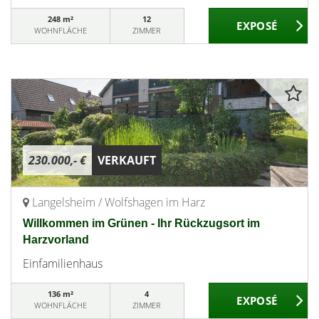
248 m²
12
WOHNFLÄCHE
ZIMMER
230.000,- €
VERKAUFT
Langelsheim / Wolfshagen im Harz
Willkommen im Grünen - Ihr Rückzugsort im
Harzvorland
Einfamilienhaus
136 m²
4
WOHNFLÄCHE
ZIMMER