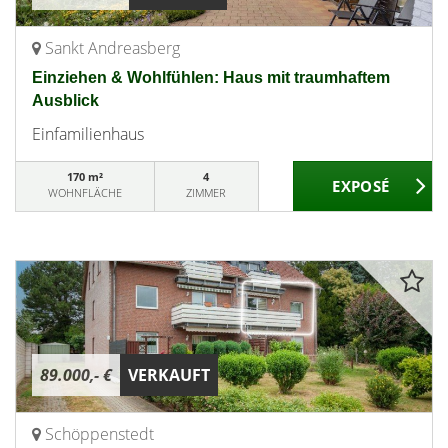
Sankt Andreasberg
Einziehen & Wohlfühlen: Haus mit traumhaftem
Ausblick
Einfamilienhaus
170 m²
4
WOHNFLÄCHE
ZIMMER
89.000,- €
VERKAUFT
Schöppenstedt