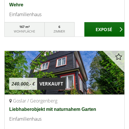
Wehre
Einfamilienhaus
167 m²
6
WOHNFLÄCHE
ZIMMER
240.000,- €
VERKAUFT
Goslar / Georgenberg
Liebhaberobjekt mit naturnahem Garten
Einfamilienhaus