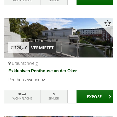
WOHNFLÄCHE
ZIMMER
1.320,- €
VERMIETET
Braunschweig
Exklusives Penthouse an der Oker
Penthousewohnung
98 m²
3
WOHNFLÄCHE
ZIMMER