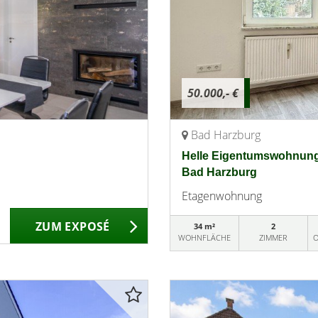
50.000,- €
Bad Harzburg
Helle Eigentumswohnung 
Bad Harzburg
Etagenwohnung
ZUM EXPOSÉ
34 m²
2
WOHNFLÄCHE
ZIMMER
O