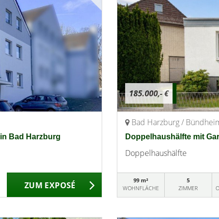
185.000,- €
Bad Harzburg / Bündhei
in Bad Harzburg
Doppelhaushälfte mit Ga
Doppelhaushälfte
99 m²
5
ZUM EXPOSÉ
WOHNFLÄCHE
ZIMMER
O