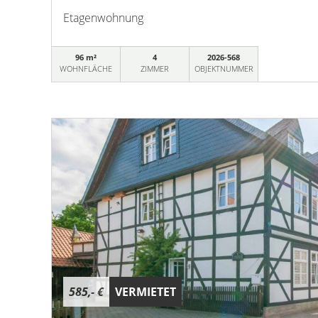
Etagenwohnung
96 m²
4
2026-568
WOHNFLÄCHE
ZIMMER
OBJEKTNUMMER
585,- €
VERMIETET