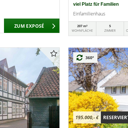
viel Platz für Familien
Einfamilienhaus
ZUM EXPOSÉ
207 m²
5
WOHNFLÄCHE
ZIMMER
O
360°
195.000,- €
RESERVIER