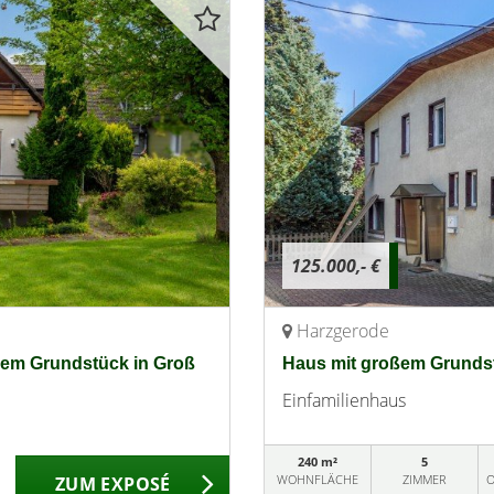
125.000,- €
Harzgerode
ßem Grundstück in Groß
Haus mit großem Grundst
Einfamilienhaus
240 m²
5
WOHNFLÄCHE
ZIMMER
O
ZUM EXPOSÉ