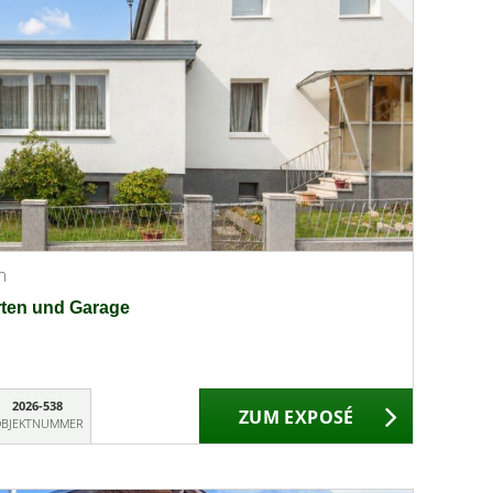
m
rten und Garage
2026-538
ZUM EXPOSÉ
BJEKTNUMMER