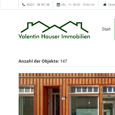
05321 - 38 761 38
Mo. - Fr. 08.00 - 18.00 Uhr
Objek
Start
Anzahl der
Objekte:
147