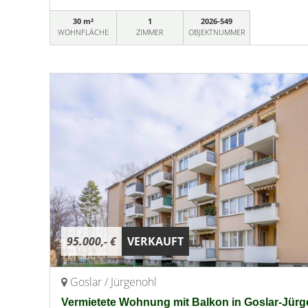
30 m²
1
2026-549
WOHNFLÄCHE
ZIMMER
OBJEKTNUMMER
95.000,- €
VERKAUFT
Goslar / Jürgenohl
Vermietete Wohnung mit Balkon in Goslar-Jürg