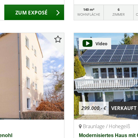
140 m²
6
ZUM EXPOSÉ
WOHNFLÄCHE
ZIMMER
O
Video
299.000,- €
VERKAUFT
Braunlage / Hohegeiß
enohl
Modernisiertes Haus mit