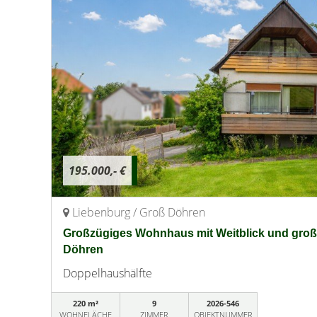
195.000,- €
Liebenburg / Groß Döhren
Großzügiges Wohnhaus mit Weitblick und gro
Döhren
Doppelhaushälfte
220 m²
9
2026-546
WOHNFLÄCHE
ZIMMER
OBJEKTNUMMER