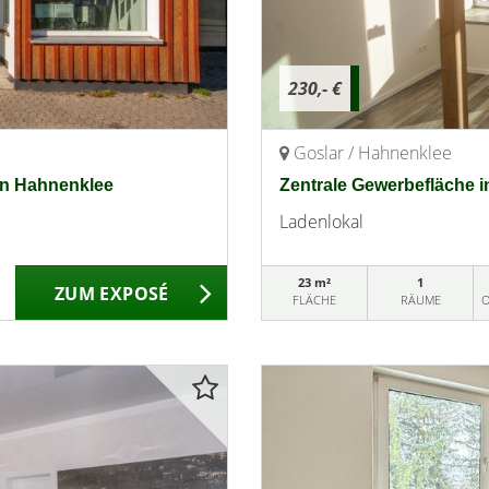
230,- €
Goslar / Hahnenklee
von Hahnenklee
Zentrale Gewerbefläche in
Ladenlokal
23 m²
1
ZUM EXPOSÉ
FLÄCHE
RÄUME
O