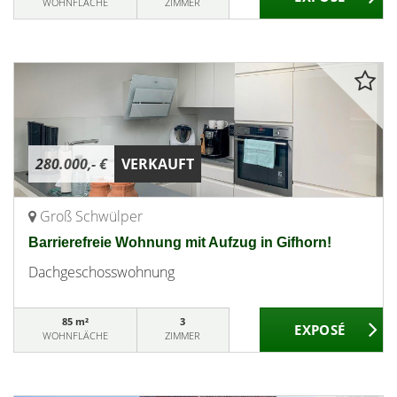
WOHNFLÄCHE
ZIMMER
280.000,- €
VERKAUFT
Groß Schwülper
Barrierefreie Wohnung mit Aufzug in Gifhorn!
Dachgeschosswohnung
85 m²
3
WOHNFLÄCHE
ZIMMER