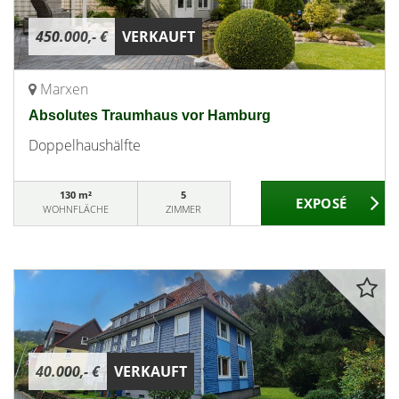
450.000,- €
VERKAUFT
Marxen
Absolutes Traumhaus vor Hamburg
Doppelhaushälfte
130 m²
5
WOHNFLÄCHE
ZIMMER
40.000,- €
VERKAUFT