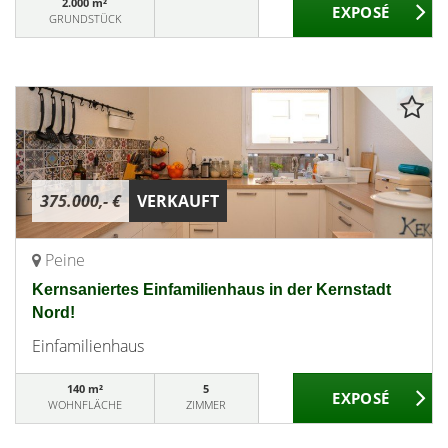
2.000 m²
GRUNDSTÜCK
375.000,- €
VERKAUFT
Peine
Kernsaniertes Einfamilienhaus in der Kernstadt
Nord!
Einfamilienhaus
140 m²
5
WOHNFLÄCHE
ZIMMER