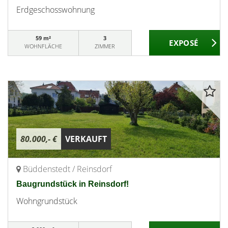
Erdgeschosswohnung
59 m²
3
WOHNFLÄCHE
ZIMMER
80.000,- €
VERKAUFT
Büddenstedt / Reinsdorf
Baugrundstück in Reinsdorf!
Wohngrundstück