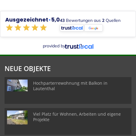
Ausgezeichnet
•
5,0
43
Bewertungen aus
2
Quellen
provided by
NEUE OBJEKTE
Hochparterrewohnung mit Balkon in
Lautenthal
Viel Platz für Wohnen, Arbeiten und eigene
Projekte