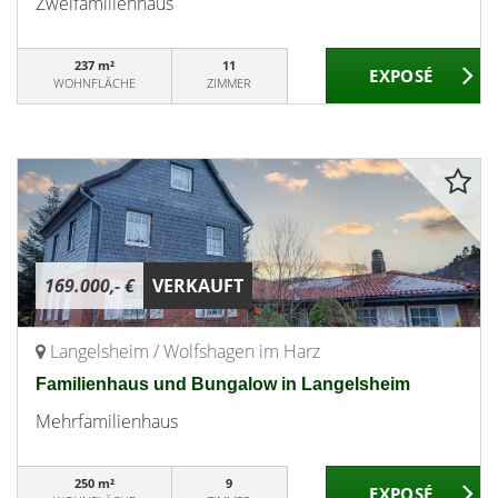
Zweifamilienhaus
237 m²
11
WOHNFLÄCHE
ZIMMER
169.000,- €
VERKAUFT
Langelsheim / Wolfshagen im Harz
Familienhaus und Bungalow in Langelsheim
Mehrfamilienhaus
250 m²
9