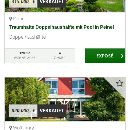
315.000,- €
VERKAUFT
Peine
Traumhafte Doppelhaushälfte mit Pool in Peine!
Doppelhaushälfte
128 m²
4
WOHNFLÄCHE
ZIMMER
820.000,- €
VERKAUFT
Wolfsburg