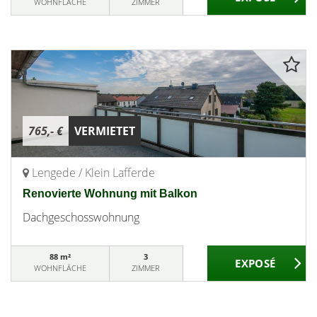
WOHNFLÄCHE
ZIMMER
765,- €
VERMIETET
Lengede / Klein Lafferde
Renovierte Wohnung mit Balkon
Dachgeschosswohnung
88 m²
3
WOHNFLÄCHE
ZIMMER