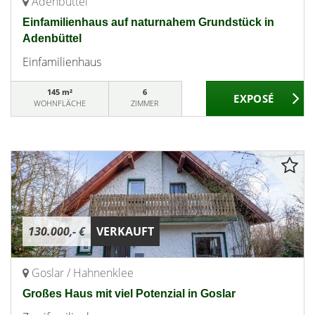
Adenbüttel
Einfamilienhaus auf naturnahem Grundstück in
Adenbüttel
Einfamilienhaus
145 m²
6
WOHNFLÄCHE
ZIMMER
130.000,- €
VERKAUFT
Goslar / Hahnenklee
Großes Haus mit viel Potenzial in Goslar