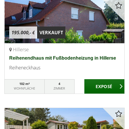
195.000,- €
VERKAUFT
Hillerse
Reihenendhaus mit Fußbodenheizung in Hillerse
Reiheneckhaus
102 m²
4
WOHNFLÄCHE
ZIMMER