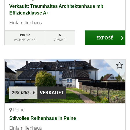
Verkauft: Traumhaftes Architektenhaus mit
Effizienzklasse A+
Einfamilienhaus
190 m²
6
WOHNFLÄCHE
ZIMMER
298.000,- €
VERKAUFT
Peine
Stilvolles Reihenhaus in Peine
Einfamilienhaus