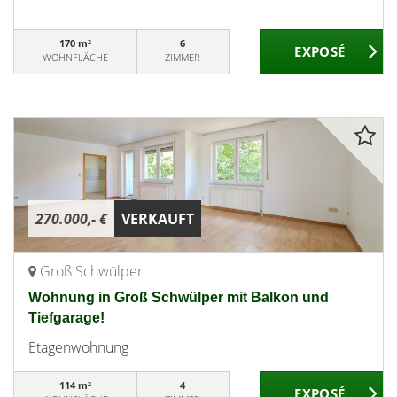
170 m²
6
WOHNFLÄCHE
ZIMMER
270.000,- €
VERKAUFT
Groß Schwülper
Wohnung in Groß Schwülper mit Balkon und
Tiefgarage!
Etagenwohnung
114 m²
4