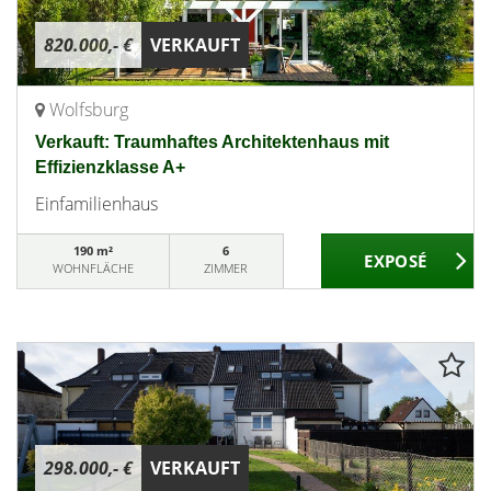
820.000,- €
VERKAUFT
Wolfsburg
Verkauft: Traumhaftes Architektenhaus mit
Effizienzklasse A+
Einfamilienhaus
190 m²
6
WOHNFLÄCHE
ZIMMER
298.000,- €
VERKAUFT