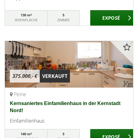
130 m²
5
WOHNFLÄCHE
ZIMMER
375.000,- €
VERKAUFT
Peine
Kernsaniertes Einfamilienhaus in der Kernstadt
Nord!
Einfamilienhaus
140 m²
5