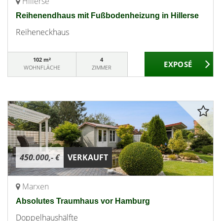
Hillerse
Reihenendhaus mit Fußbodenheizung in Hillerse
Reiheneckhaus
102 m²
4
WOHNFLÄCHE
ZIMMER
450.000,- €
VERKAUFT
Marxen
Absolutes Traumhaus vor Hamburg
Doppelhaushälfte