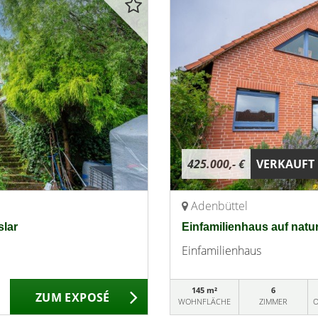
425.000,- €
VERKAUFT
Adenbüttel
slar
Einfamilienhaus auf nat
Einfamilienhaus
145 m²
6
ZUM EXPOSÉ
WOHNFLÄCHE
ZIMMER
O