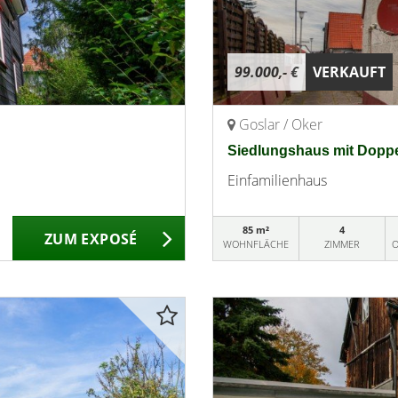
99.000,- €
VERKAUFT
Goslar / Oker
Siedlungshaus mit Dopp
Einfamilienhaus
85 m²
4
ZUM EXPOSÉ
WOHNFLÄCHE
ZIMMER
O