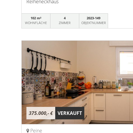
Reiheneckhaus
102 m²
4
2023-149
WOHNFLÄCHE
ZIMMER
OBJEKTNUMMER
375.000,- €
VERKAUFT
Peine