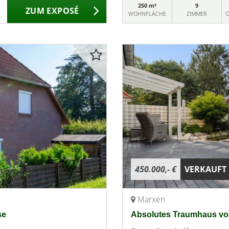
250 m²
9
ZUM EXPOSÉ
WOHNFLÄCHE
ZIMMER
O
450.000,- €
VERKAUFT
Marxen
se
Absolutes Traumhaus v