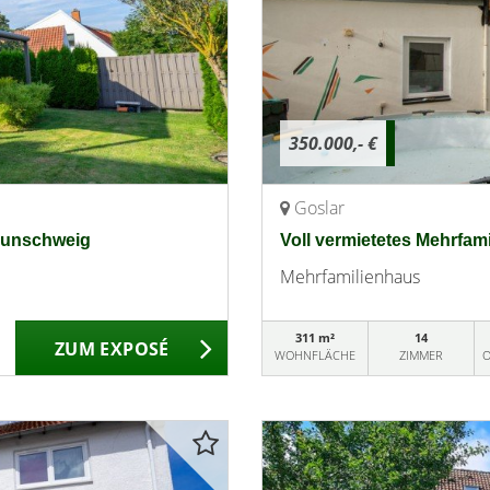
350.000,- €
Goslar
raunschweig
Voll vermietetes Mehrfam
Mehrfamilienhaus
311 m²
14
ZUM EXPOSÉ
WOHNFLÄCHE
ZIMMER
O