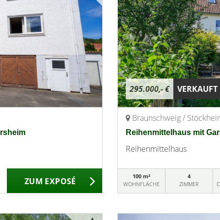
295.000,- €
VERKAUFT
Braunschweig / Stöckhe
ersheim
Reihenmittelhaus mit Gar
Reihenmittelhaus
100 m²
4
ZUM EXPOSÉ
WOHNFLÄCHE
ZIMMER
O