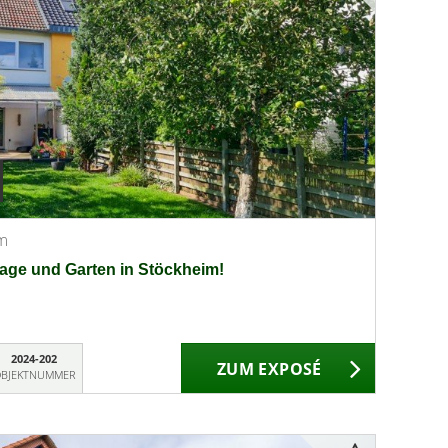
im
age und Garten in Stöckheim!
2024-202
ZUM EXPOSÉ
BJEKTNUMMER