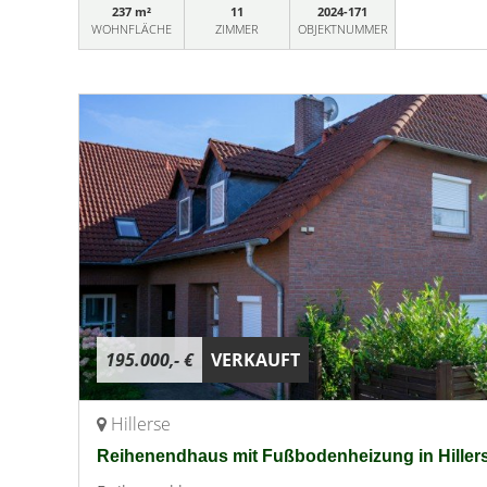
237 m²
11
2024-171
WOHNFLÄCHE
ZIMMER
OBJEKTNUMMER
195.000,- €
VERKAUFT
Hillerse
Reihenendhaus mit Fußbodenheizung in Hiller