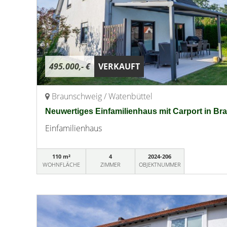
495.000,- €
VERKAUFT
Braunschweig / Watenbüttel
Neuwertiges Einfamilienhaus mit Carport in B
Einfamilienhaus
110 m²
4
2024-206
WOHNFLÄCHE
ZIMMER
OBJEKTNUMMER