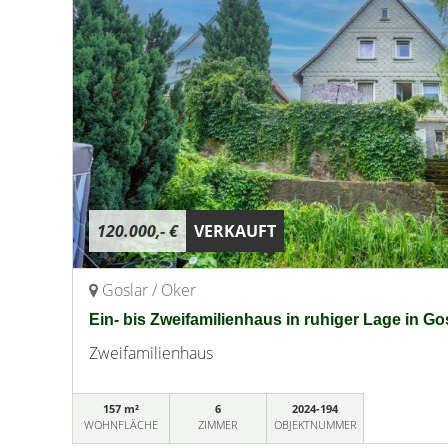
120.000,- €
VERKAUFT
Goslar / Oker
Ein- bis Zweifamilienhaus in ruhiger Lage in Go
Zweifamilienhaus
157 m²
6
2024-194
WOHNFLÄCHE
ZIMMER
OBJEKTNUMMER