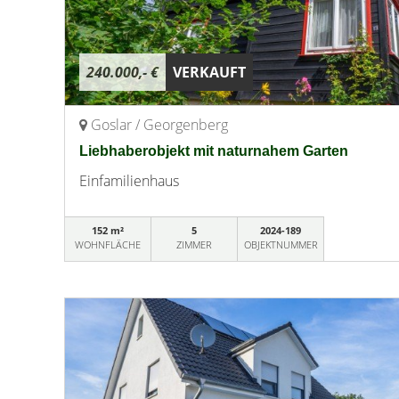
240.000,- €
VERKAUFT
Goslar / Georgenberg
Liebhaberobjekt mit naturnahem Garten
Einfamilienhaus
152 m²
5
2024-189
WOHNFLÄCHE
ZIMMER
OBJEKTNUMMER