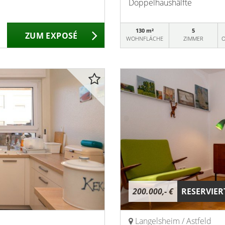
Doppelhaushälfte
130 m²
5
ZUM EXPOSÉ
WOHNFLÄCHE
ZIMMER
O
200.000,- €
RESERVIER
Langelsheim / Astfeld