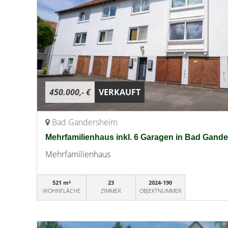
450.000,- €
VERKAUFT
Bad Gandersheim
Mehrfamilienhaus inkl. 6 Garagen in Bad Gand
Mehrfamilienhaus
521 m²
23
2024-190
WOHNFLÄCHE
ZIMMER
OBJEKTNUMMER