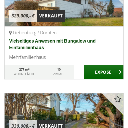
329.000,- €
VERKAUFT
Liebenburg / Dörnten
Vielseitiges Anwesen mit Bungalow und
Einfamilienhaus
Mehrfamilienhaus
277 m²
10
WOHNFLÄCHE
ZIMMER
330.000,- €
VERKAUFT