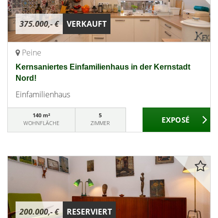
375.000,- €
VERKAUFT
Peine
Kernsaniertes Einfamilienhaus in der Kernstadt
Nord!
Einfamilienhaus
140 m²
5
WOHNFLÄCHE
ZIMMER
200.000,- €
RESERVIERT