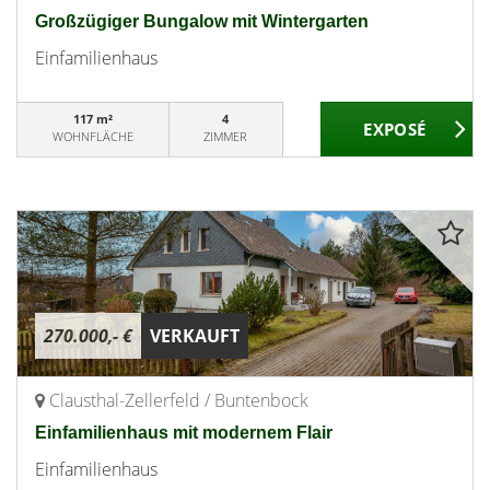
Großzügiger Bungalow mit Wintergarten
Einfamilienhaus
117 m²
4
WOHNFLÄCHE
ZIMMER
270.000,- €
VERKAUFT
Clausthal-Zellerfeld / Buntenbock
Einfamilienhaus mit modernem Flair
Einfamilienhaus