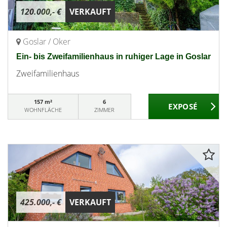
120.000,- €
VERKAUFT
Goslar / Oker
Ein- bis Zweifamilienhaus in ruhiger Lage in Goslar
Zweifamilienhaus
157 m²
6
WOHNFLÄCHE
ZIMMER
425.000,- €
VERKAUFT