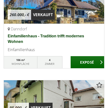
260.000,- €
VERKAUFT
Danndorf
Einfamilienhaus - Tradition trifft modernes
Wohnen
Einfamilienhaus
106 m²
4
WOHNFLÄCHE
ZIMMER
95.000,- €
VERKAUFT