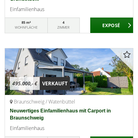
Einfamilienhaus
85 m²
4
WOHNFLÄCHE
ZIMMER
495.000,- €
VERKAUFT
Braunschweig / Watenbüttel
Neuwertiges Einfamilienhaus mit Carport in
Braunschweig
Einfamilienhaus