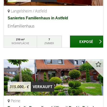
Langelsheim / Astfeld
Saniertes Familienhaus in Astfeld
Einfamilienhaus
210 m²
7
WOHNFLÄCHE
ZIMMER
315.000,- €
VERKAUFT
Peine