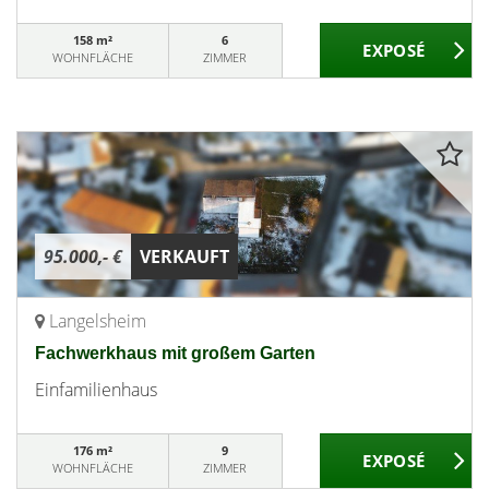
158 m²
6
WOHNFLÄCHE
ZIMMER
95.000,- €
VERKAUFT
Langelsheim
Fachwerkhaus mit großem Garten
Einfamilienhaus
176 m²
9
WOHNFLÄCHE
ZIMMER