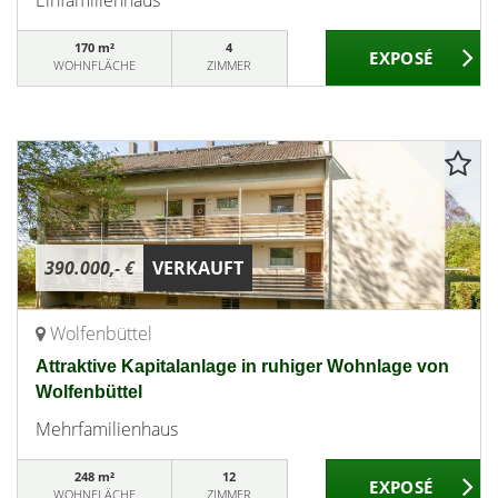
Einfamilienhaus
170 m²
4
WOHNFLÄCHE
ZIMMER
390.000,- €
VERKAUFT
Wolfenbüttel
Attraktive Kapitalanlage in ruhiger Wohnlage von
Wolfenbüttel
Mehrfamilienhaus
248 m²
12
WOHNFLÄCHE
ZIMMER