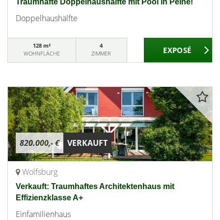
Traumhafte Doppelhaushälfte mit Pool in Peine!
Doppelhaushälfte
128 m²
4
WOHNFLÄCHE
ZIMMER
820.000,- €
VERKAUFT
Wolfsburg
Verkauft: Traumhaftes Architektenhaus mit
Effizienzklasse A+
Einfamilienhaus