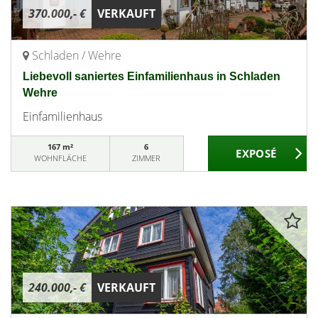
370.000,- €
VERKAUFT
Schladen / Wehre
Liebevoll saniertes Einfamilienhaus in Schladen
Wehre
Einfamilienhaus
167 m²
6
WOHNFLÄCHE
ZIMMER
240.000,- €
VERKAUFT