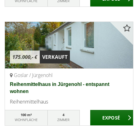
WOHNFLÄCHE
ZIMMER
175.000,- €
VERKAUFT
Goslar / Jürgenohl
Reihenmittelhaus in Jürgenohl - entspannt
wohnen
Reihenmittelhaus
100 m²
4
WOHNFLÄCHE
ZIMMER