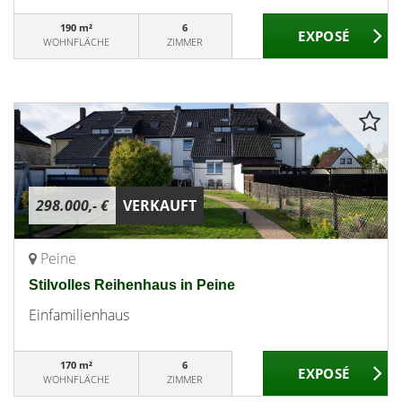
190 m²
6
WOHNFLÄCHE
ZIMMER
298.000,- €
VERKAUFT
Peine
Stilvolles Reihenhaus in Peine
Einfamilienhaus
170 m²
6
WOHNFLÄCHE
ZIMMER