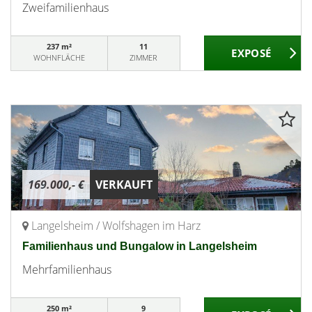
Zweifamilienhaus
237 m²
11
WOHNFLÄCHE
ZIMMER
169.000,- €
VERKAUFT
Langelsheim / Wolfshagen im Harz
Familienhaus und Bungalow in Langelsheim
Mehrfamilienhaus
250 m²
9