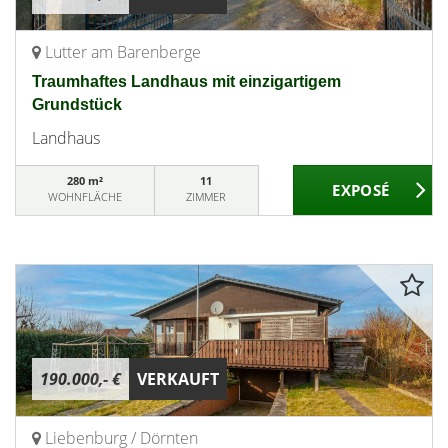
Lutter am Barenberge
Traumhaftes Landhaus mit einzigartigem
Grundstück
Landhaus
280 m²
11
WOHNFLÄCHE
ZIMMER
190.000,- €
VERKAUFT
Liebenburg / Dörnten