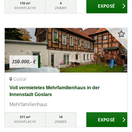
110 m²
4
WOHNFLÄCHE
ZIMMER
350.000,- €
Goslar
Voll vermietetes Mehrfamilienhaus in der
Innenstadt Goslars
Mehrfamilienhaus
311 m²
14
WOHNFLÄCHE
ZIMMER