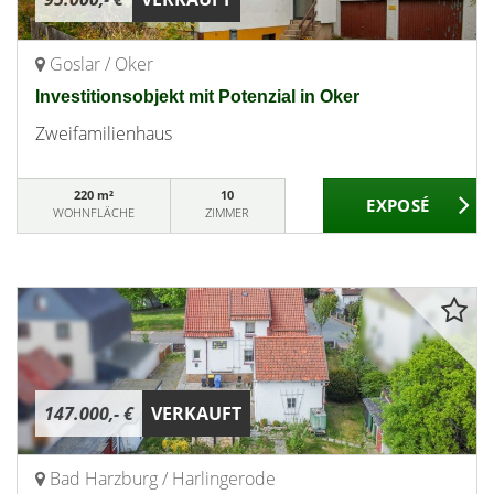
Goslar / Oker
Investitionsobjekt mit Potenzial in Oker
Zweifamilienhaus
220 m²
10
WOHNFLÄCHE
ZIMMER
147.000,- €
VERKAUFT
Bad Harzburg / Harlingerode