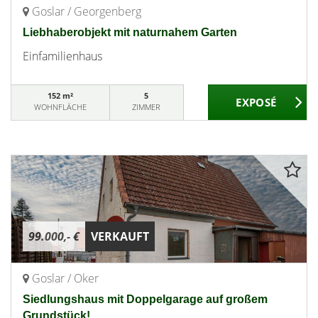
Goslar / Georgenberg
Liebhaberobjekt mit naturnahem Garten
Einfamilienhaus
152 m²
5
WOHNFLÄCHE
ZIMMER
99.000,- €
VERKAUFT
Goslar / Oker
Siedlungshaus mit Doppelgarage auf großem
Grundstück!