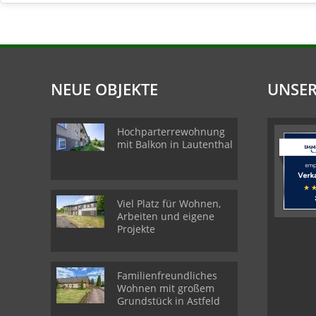
NEUE OBJEKTE
UNSER
Hochparterrewohnung
mit Balkon in Lautenthal
Viel Platz für Wohnen,
Arbeiten und eigene
Projekte
Familienfreundliches
Wohnen mit großem
Grundstück in Astfeld