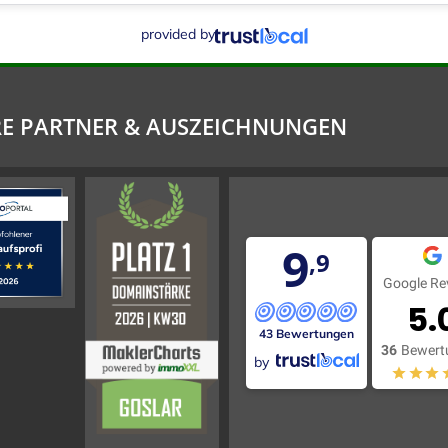
provided by
E PARTNER & AUSZEICHNUNGEN
9
,9
Google Re
5.
43 Bewertungen
36
Bewert
by