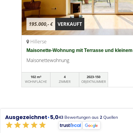
195.000,- €
VERKAUFT
Hillerse
Maisonette-Wohnung mit Terrasse und kleinem G
Maisonettewohnung
102 m²
4
2023-150
WOHNFLÄCHE
ZIMMER
OBJEKTNUMMER
Ausgezeichnet
•
5,0
43
Bewertungen aus
2
Quellen