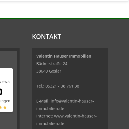
KONTAKT
Valentin Hauser Immobilien
Bäckerstraße 24
38640 Goslar
views
Tel.: 05321 - 38 761 38
0
E-Mail: info@valentin-hauser-
ungen
immobilien.de
Internet: www.valentin-hauser-
immobilien.de