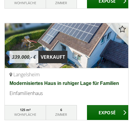
WOHNFLÄCHE
ZIMMER
339.000,- €
VERKAUFT
Langelsheim
Modernisiertes Haus in ruhiger Lage für Familien
Einfamilienhaus
125 m²
6
WOHNFLÄCHE
ZIMMER