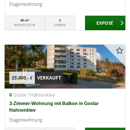
Etagenwohnung
48 m²
3
WOHNFLÄCHE
ZIMMER
35.000,- €
VERKAUFT
Goslar / Hahnenklee
3-Zimmer-Wohnung mit Balkon in Goslar
Hahnenklee
Etagenwohnung