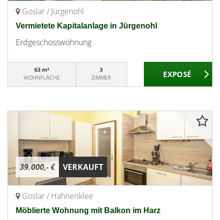
Goslar / Jürgenohl
Vermietete Kapitalanlage in Jürgenohl
Erdgeschosswohnung
63 m²
3
WOHNFLÄCHE
ZIMMER
39.000,- €
VERKAUFT
Goslar / Hahnenklee
Möblierte Wohnung mit Balkon im Harz