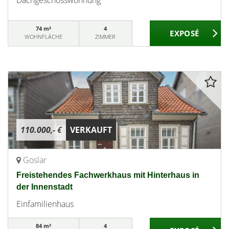
Dachgeschosswohnung
74 m²
4
WOHNFLÄCHE
ZIMMER
110.000,- €
VERKAUFT
Goslar
Freistehendes Fachwerkhaus mit Hinterhaus in
der Innenstadt
Einfamilienhaus
84 m²
4