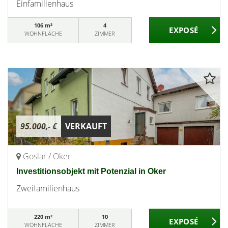
Einfamilienhaus
106 m²
4
WOHNFLÄCHE
ZIMMER
95.000,- €
VERKAUFT
Goslar / Oker
Investitionsobjekt mit Potenzial in Oker
Zweifamilienhaus
220 m²
10
WOHNFLÄCHE
ZIMMER