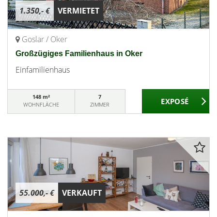
1.350,- €
VERMIETET
Goslar / Oker
Großzügiges Familienhaus in Oker
Einfamilienhaus
148 m²
7
WOHNFLÄCHE
ZIMMER
55.000,- €
VERKAUFT