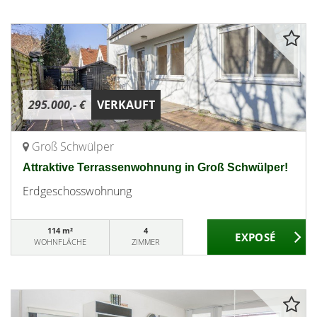
295.000,- €
VERKAUFT
Groß Schwülper
Attraktive Terrassenwohnung in Groß Schwülper!
Erdgeschosswohnung
114 m²
4
WOHNFLÄCHE
ZIMMER