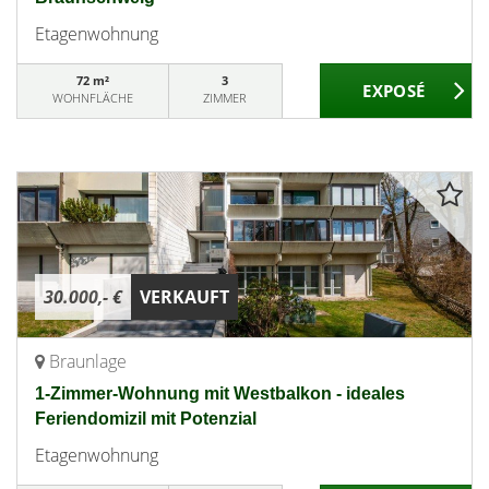
Etagenwohnung
72 m²
3
WOHNFLÄCHE
ZIMMER
30.000,- €
VERKAUFT
Braunlage
1-Zimmer-Wohnung mit Westbalkon - ideales
Feriendomizil mit Potenzial
Etagenwohnung