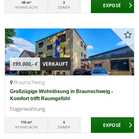
48 m²
3
WOHNFLÄCHE
ZIMMER
199.000,- €
VERKAUFT
Braunschweig
Großzügige Wohnlösung in Braunschweig -
Komfort trifft Raumgefühl
Etagenwohnung
115 m²
4
WOHNFLÄCHE
ZIMMER