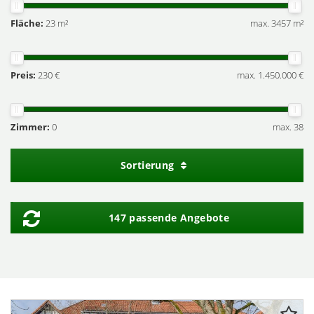
Fläche:
23 m²
max. 3457 m²
Preis:
230 €
max. 1.450.000 €
Zimmer:
0
max. 38
Sortierung
147 passende Angebote