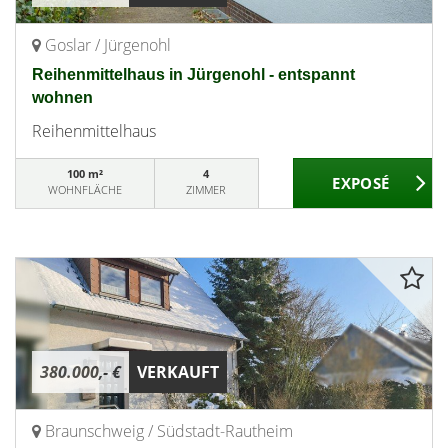
Goslar / Jürgenohl
Reihenmittelhaus in Jürgenohl - entspannt
wohnen
Reihenmittelhaus
100 m²
4
WOHNFLÄCHE
ZIMMER
380.000,- €
VERKAUFT
Braunschweig / Südstadt-Rautheim