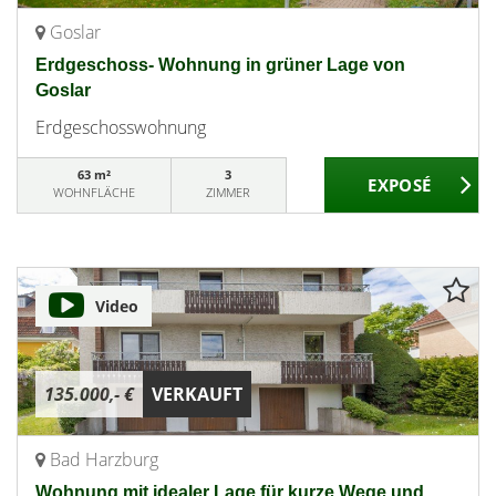
Goslar
Erdgeschoss- Wohnung in grüner Lage von
Goslar
Erdgeschosswohnung
63 m²
3
WOHNFLÄCHE
ZIMMER
Video
135.000,- €
VERKAUFT
Bad Harzburg
Wohnung mit idealer Lage für kurze Wege und