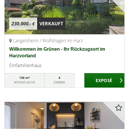
230.000,- €
VERKAUFT
Langelsheim / Wolfshagen im Harz
Willkommen im Grünen - Ihr Rückzugsort im
Harzvorland
Einfamilienhaus
136 m²
4
WOHNFLÄCHE
ZIMMER