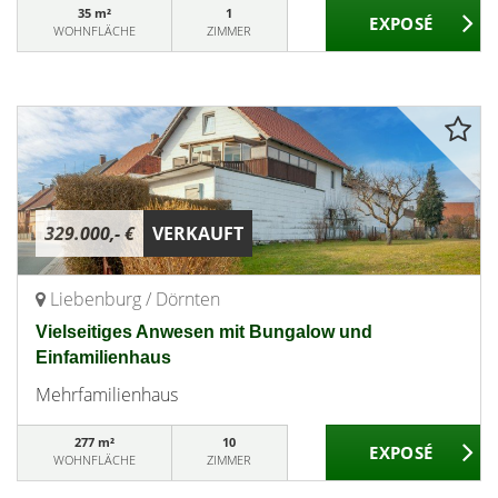
35 m²
1
WOHNFLÄCHE
ZIMMER
329.000,- €
VERKAUFT
Liebenburg / Dörnten
Vielseitiges Anwesen mit Bungalow und
Einfamilienhaus
Mehrfamilienhaus
277 m²
10
WOHNFLÄCHE
ZIMMER