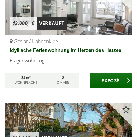
42.000,- €
VERKAUFT
Goslar / Hahnenklee
Idyllische Ferienwohnung im Herzen des Harzes
Etagenwohnung
38 m²
2
WOHNFLÄCHE
ZIMMER