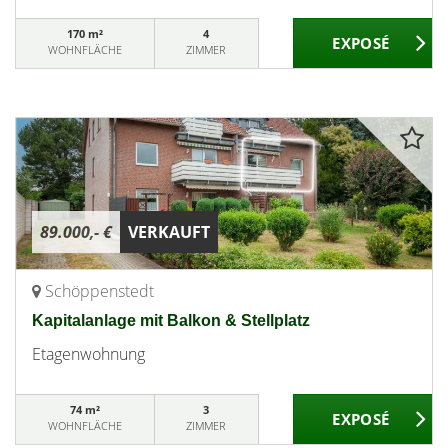
170 m²
4
WOHNFLÄCHE
ZIMMER
89.000,- €
VERKAUFT
Schöppenstedt
Kapitalanlage mit Balkon & Stellplatz
Etagenwohnung
74 m²
3
WOHNFLÄCHE
ZIMMER