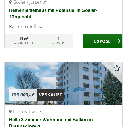
Goslar / Jürgenohl
Reihenmittelhaus mit Potenzial in Goslar-
Jürgenohl
Reihenmittelhaus
66 m²
4
WOHNFLÄCHE
ZIMMER
195.000,- €
VERKAUFT
Braunschweig
Helle 3-Zimmer-Wohnung mit Balkon in
Braunschweig