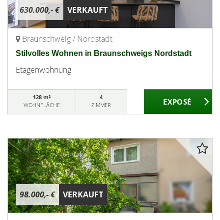
630.000,- €
VERKAUFT
Braunschweig / Nordstadt
Stilvolles Wohnen in Braunschweigs Nordstadt
Etagenwohnung
128 m²
4
WOHNFLÄCHE
ZIMMER
98.000,- €
VERKAUFT