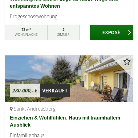
entspanntes Wohnen
Erdgeschosswohnung
73 m²
2
WOHNFLÄCHE
ZIMMER
280.000,- €
VERKAUFT
Sankt Andreasberg
Einziehen & Wohlfühlen: Haus mit traumhaftem
Ausblick
Einfamilienhaus