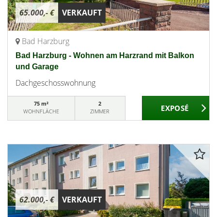
65.000,- €
VERKAUFT
Bad Harzburg
Bad Harzburg - Wohnen am Harzrand mit Balkon
und Garage
Dachgeschosswohnung
75 m²
2
WOHNFLÄCHE
ZIMMER
62.000,- €
VERKAUFT