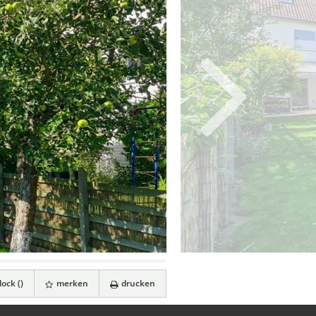
ock (
)
merken
drucken