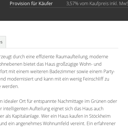
Provision für Käufer
3,57% vom Kaufpreis inkl. MwS
es
rzeugt durch eine effiziente Raumaufteilung, moderne
 Wohnebenen bietet das Haus großzügige Wohn- und
mfort mit einem weiteren Badezimmer sowie einem Party-
nd modernisiert und kann mit ein wenig Feinschliff zu
e werden.
in idealer Ort für entspannte Nachmittage im Grünen oder
 intelligenten Aufteilung eignet sich das Haus auch
r als Kapitalanlage. Wer ein Haus kaufen in Stöckheim
tät und ein angenehmes Wohnumfeld vereint. Ein erfahrener