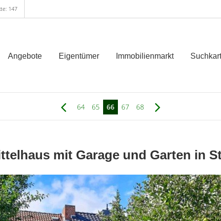
te: 147
Angebote
Eigentümer
Immobilienmarkt
Suchkart
64
65
66
67
68
ttelhaus mit Garage und Garten in S