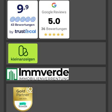
9
,9
Google Reviews
5.0
43 Bewertungen
36
Bewertungen
by