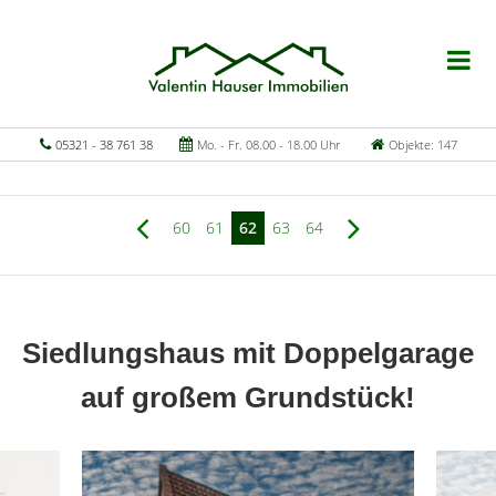
05321 - 38 761 38
Mo. - Fr. 08.00 - 18.00 Uhr
Objekte: 147
60
61
62
63
64
Siedlungshaus mit Doppelgarage
auf großem Grundstück!