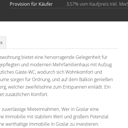
Provision für Käufer
3,57% vom Kaufpreis inkl. MwS
es
swohnung bietet eine hervorragende Gelegenheit für
 gepflegten und modernen Mehrfamilienhaus mit Aufzug
ätzliches Gäste-WC, wodurch sich Wohnkomfort und
räume sorgen für Ordnung, und auf dem Balkon genießen
rg, welcher zweifelsohne zum Entspannen einlädt. Ein
et zusätzlichen Komfort.
r zuverlässige Mieteinnahmen. Wer in Goslar eine
e Immobilie mit stabilem Wert und großem Potenzial.
ne werthaltige Immobilie in Goslar zu investieren.