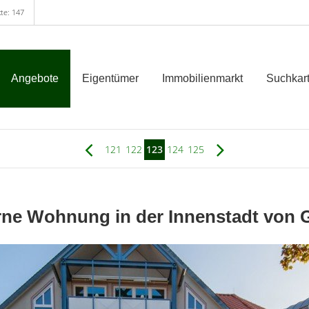
te: 147
Angebote
Eigentümer
Immobilienmarkt
Suchkart
121
122
123
124
125
ne Wohnung in der Innenstadt von G