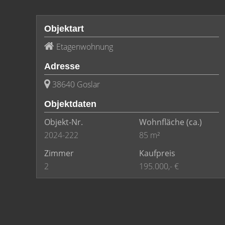
Objektart
Etagenwohnung
Adresse
38640 Goslar
Objektdaten
Objekt-Nr.
Wohnfläche
(ca.)
2024-222
85 m²
Zimmer
Kaufpreis
2
195.000,- €