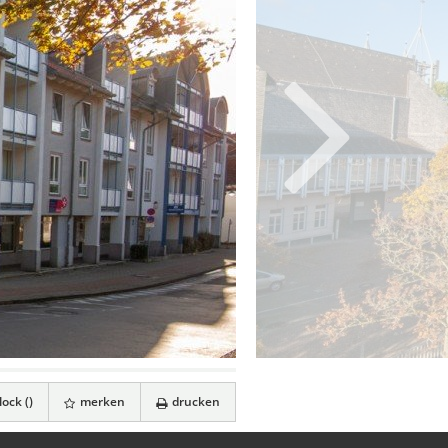
ock (
)
merken
drucken