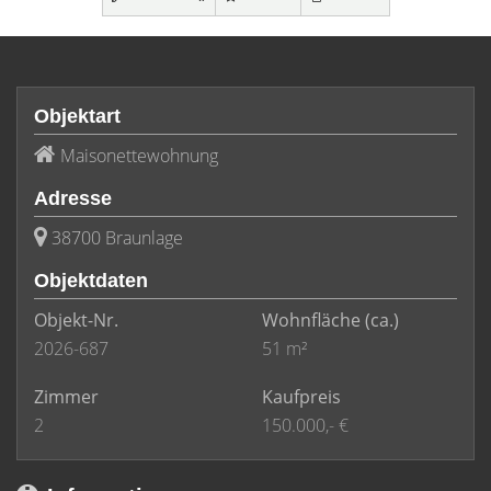
Objektart
Maisonettewohnung
Adresse
38700 Braunlage
Objektdaten
Objekt-Nr.
Wohnfläche
(ca.)
2026-687
51 m²
Zimmer
Kaufpreis
2
150.000,- €