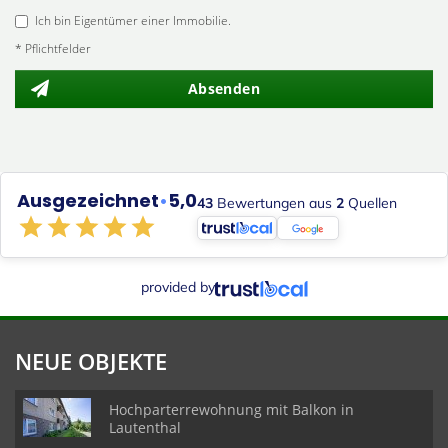
Ich bin Eigentümer einer Immobilie.
* Pflichtfelder
Absenden
Ausgezeichnet
•
5,0
43
Bewertungen aus
2
Quellen
provided by
NEUE OBJEKTE
Hochparterrewohnung mit Balkon in
Lautenthal