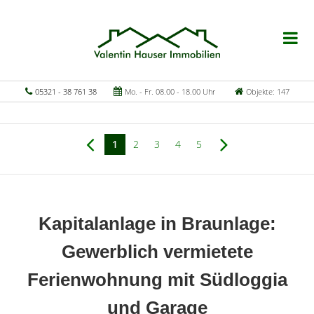
05321 - 38 761 38
Mo. - Fr. 08.00 - 18.00 Uhr
Objekte: 147
1
2
3
4
5
Kapitalanlage in Braunlage:
Gewerblich vermietete
Ferienwohnung mit Südloggia
und Garage