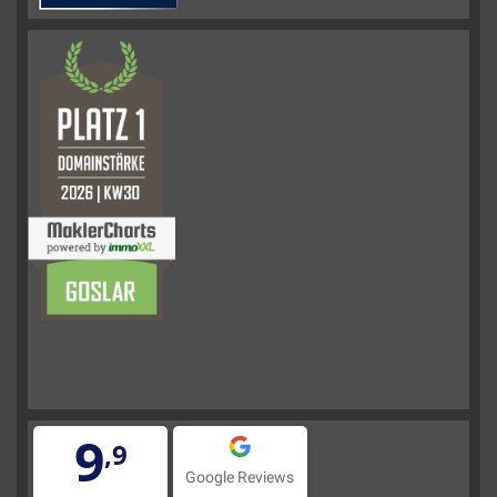
9
,9
Google Reviews