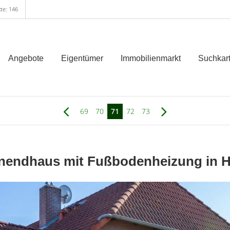
te: 146
Angebote
Eigentümer
Immobilienmarkt
Suchkart
69
70
71
72
73
nendhaus mit Fußbodenheizung in Hi