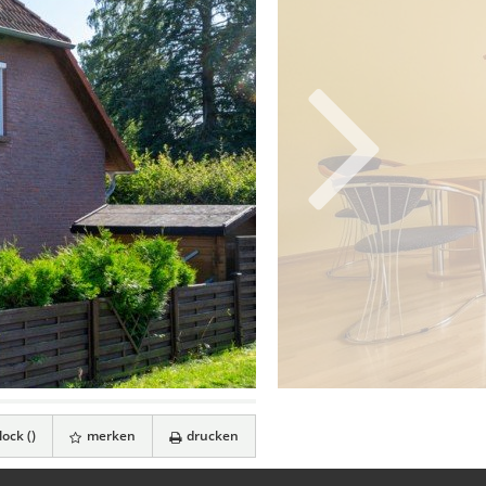
ock (
)
merken
drucken