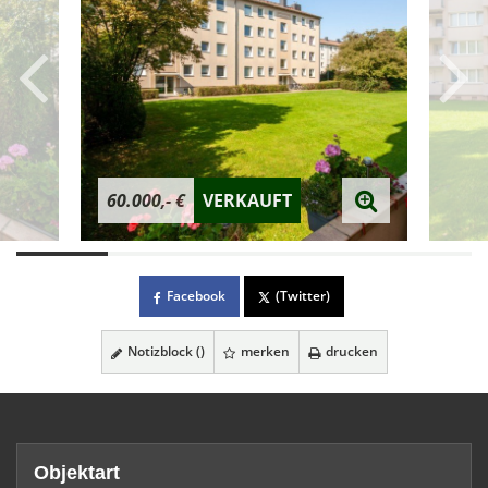
60.000,- €
VERKAUFT
Facebook
(Twitter)
Notizblock (
)
merken
drucken
Objektart