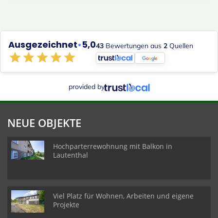
Ausgezeichnet
•
5,0
43
Bewertungen aus
2
Quellen
provided by
NEUE OBJEKTE
Hochparterrewohnung mit Balkon in
Lautenthal
Viel Platz für Wohnen, Arbeiten und eigene
Projekte