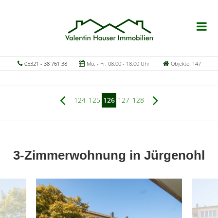
05321 - 38 761 38
Mo. - Fr. 08.00 - 18.00 Uhr
Objekte: 147
124
125
126
127
128
3-Zimmerwohnung in Jürgenohl