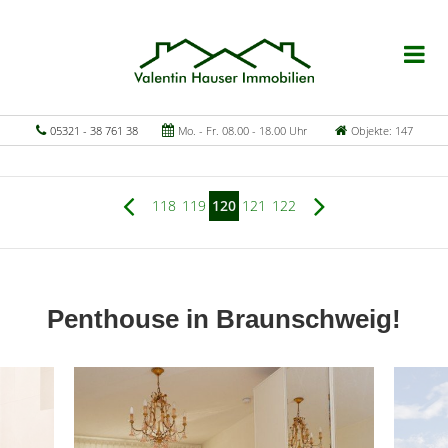
05321 - 38 761 38
Mo. - Fr. 08.00 - 18.00 Uhr
Objekte: 147
118
119
120
121
122
Penthouse in Braunschweig!